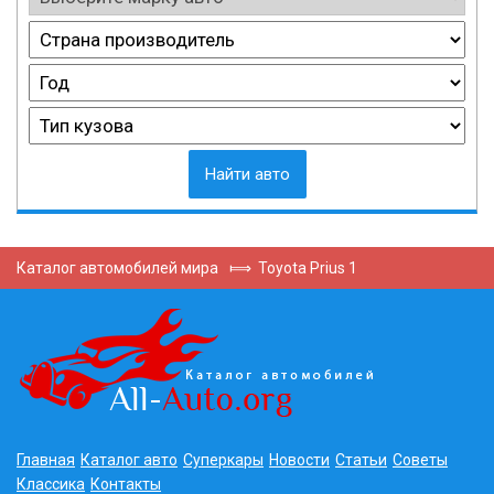
Найти авто
Каталог автомобилей мира
⟾
Toyota Prius 1
Главная
Каталог авто
Суперкары
Новости
Статьи
Советы
Классика
Контакты