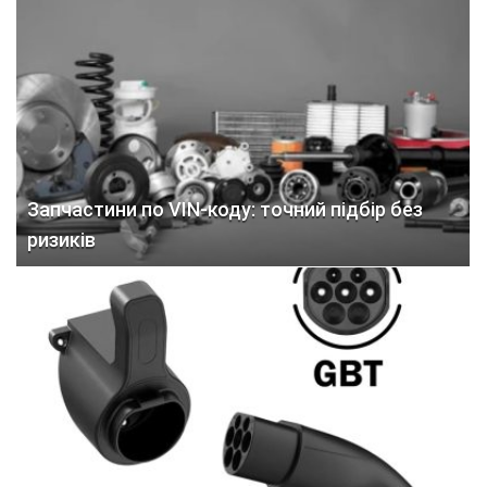
Запчастини по VIN-коду: точний підбір без
ризиків