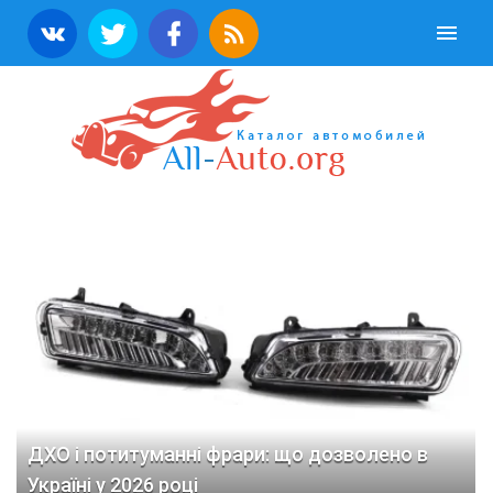
ДХО і потитуманні фрари: що дозволено в
Україні у 2026 році