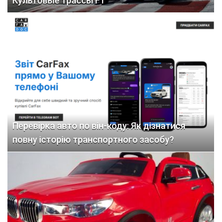
Культовые трассы F1
Перевірка авто по він-коду: Як дізнатися
повну історію транспортного засобу?