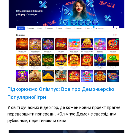
Підкорюємо Олімпус: Все про Демо-версію
Популярної Ігри
У світі сучасних відеоігор, де кожен новий проект прагне
перевершити попередні, «Олімпус Демо» є своєрідним
рубіконом, перетинаючи який...