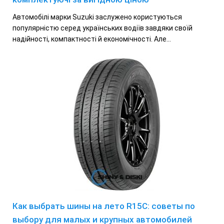
Автомобілі марки Suzuki заслужено користуються
популярністю серед українських водіїв завдяки своїй
надійності, компактності й економічності. Але...
Как выбрать шины на лето R15C: советы по
выбору для малых и крупных автомобилей