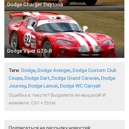
Dodge Charger Daytona
Dodge Viper GTS-R
Теги:
Dodge
,
Dodge Avenger
,
Dodge Custom Club
Coupе
,
Dodge Dart
,
Dodge Grand Caravan
,
Dodge
Journey
,
Dodge Lancer
,
Dodge WC Carryall
Ошибка в тексте? Выделите её мышкой! И
нажмите: Ctrl + Enter
Подписаться на рассылку новостей: