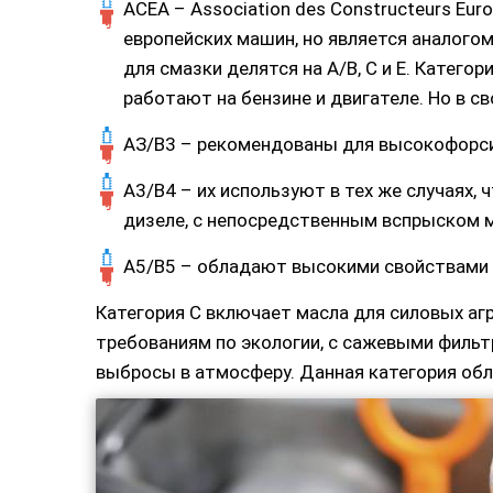
ACEA – Association des Constructeurs Eur
европейских машин, но является аналого
для смазки делятся на A/B, C и E. Катего
работают на бензине и двигателе. Но в св
АЗ/В3 – рекомендованы для высокофорси
А3/В4 – их используют в тех же случаях, 
дизеле, с непосредственным вспрыском 
А5/В5 – обладают высокими свойствами 
Категория С включает масла для силовых а
требованиям по экологии, с сажевыми филь
выбросы в атмосферу. Данная категория обл