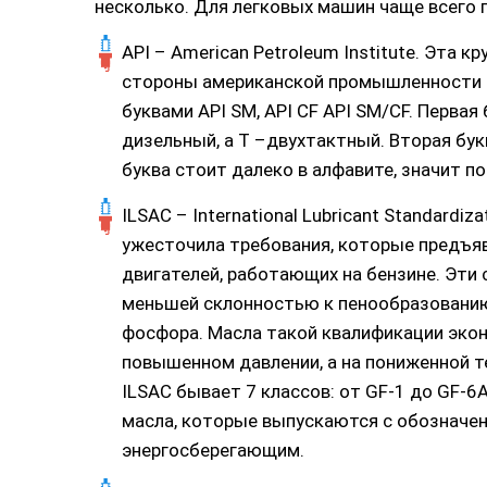
несколько. Для легковых машин чаще всего 
API – American Petroleum Institute. Эта 
стороны американской промышленности н
буквами API SM, API CF API SM/CF. Первая 
дизельный, а Т –двухтактный. Вторая бук
буква стоит далеко в алфавите, значит п
ILSAC – International Lubricant Standardi
ужесточила требования, которые предъя
двигателей, работающих на бензине. Эт
меньшей склонностью к пенообразованию
фосфора. Масла такой квалификации экон
повышенном давлении, а на пониженной 
ILSAC бывает 7 классов: от GF-1 до GF-6
масла, которые выпускаются с обозначен
энергосберегающим.