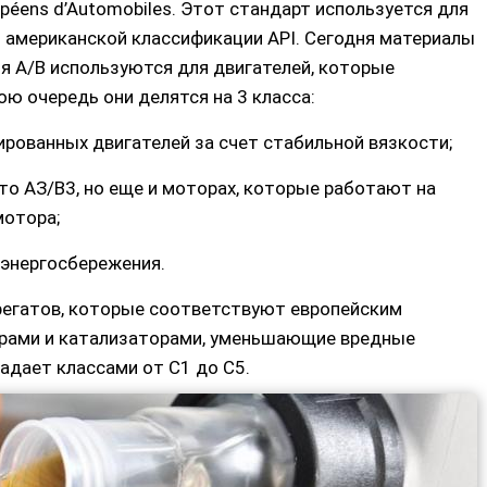
opéens d’Automobiles. Этот стандарт используется для
м американской классификации API. Сегодня материалы
рия А/В используются для двигателей, которые
ою очередь они делятся на 3 класса:
рованных двигателей за счет стабильной вязкости;
что АЗ/В3, но еще и моторах, которые работают на
мотора;
энергосбережения.
грегатов, которые соответствуют европейским
трами и катализаторами, уменьшающие вредные
адает классами от С1 до С5.