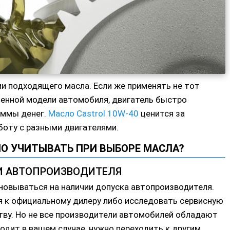
и подходящего масла. Если же применять не тот
ленной модели автомобиля, двигатель быстро
уммы денег.
Масло Castrol 10W-40
ценится за
боту с разными двигателями.
О УЧИТЫВАТЬ ПРИ ВЫБОРЕ МАСЛА?
 АВТОПРОИЗВОДИТЕЛЯ
новываться на наличии допуска автопроизводителя.
я к официальному дилеру либо исследовать сервисную
тву. Но не все производители автомобилей обладают
одит в вашем случае, нужно переходить к другим