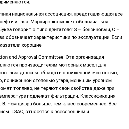
применяются:
крупная национальная ассоциация, представляющая все
ефти и газа. Маркировка может обозначаться
буква говорит о типе двигателя: S – бензиновый, C –
ва обозначает характеристики по эксплуатации. Если
оказатели хорошие.
zation and Approval Committee. Эта организация
вляются производителям моторных масел для
и составы должны обладать пониженной вязкостью,
, пониженной степенью угара, меньшим уровнем
омят топливо, не теряют свои свойства даже при
температуре подлежат фильтрации. Классификация
А-В. Чем цифра больше, тем класс современнее. Все
ием ILSAC, относятся к всесезонным и