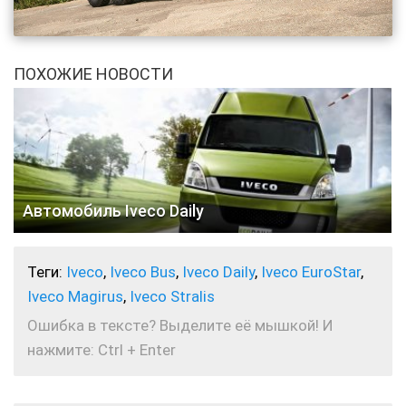
ПОХОЖИЕ НОВОСТИ
Автомобиль Iveco Daily
Теги:
Iveco
,
Iveco Bus
,
Iveco Daily
,
Iveco EuroStar
,
Iveco Magirus
,
Iveco Stralis
Ошибка в тексте? Выделите её мышкой! И
нажмите: Ctrl + Enter