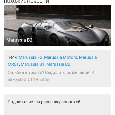
ПОХОЖИЕ НОВОСТИ
Marussia B2
Теги:
Marussia F2
,
Marussia Motors
,
Marussia
MR01
,
Marussia В1
,
Marussia В2
Ошибка в тексте? Выделите её мышкой! И
нажмите: Ctrl + Enter
Подписаться на рассылку новостей: