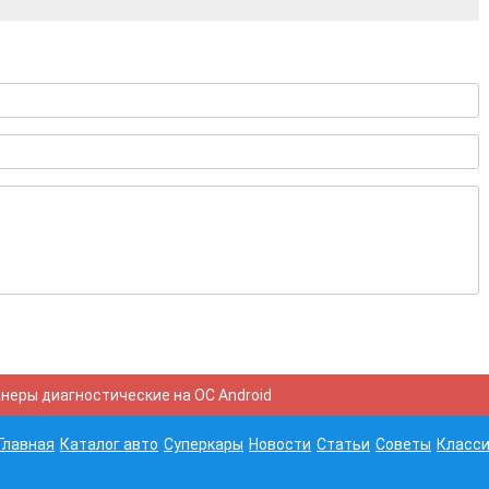
неры диагностические на ОС Android
Главная
Каталог авто
Суперкары
Новости
Статьи
Советы
Класси