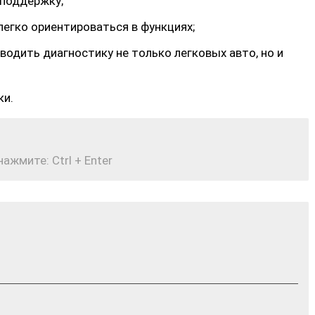
хподдержку;
егко ориентироваться в функциях;
дить диагностику не только легковых авто, но и
ки.
жмите: Ctrl + Enter