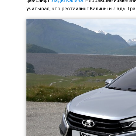
фейслифт
Лады Калина
. Небольшие изменени
учитывая, что рестайлинг Калины и Лады Гра