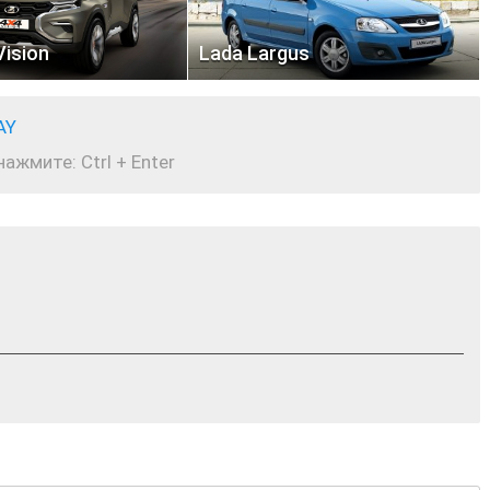
Vision
Lada Largus
AY
жмите: Ctrl + Enter