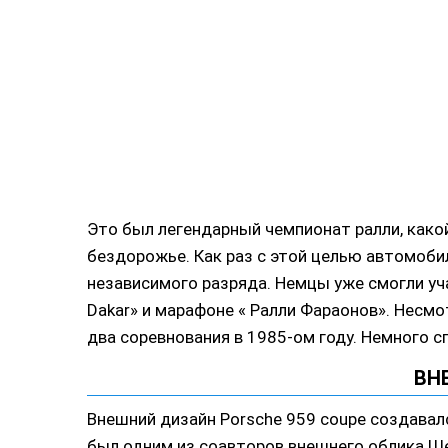
Это был легендарный чемпионат ралли, како
бездорожье. Как раз с этой целью автомоби
независимого разряда. Немцы уже смогли уча
Dakar» и марафоне « Ралли Фараонов». Несмо
два соревнования в 1985-ом году. Немного сп
ВН
Внешний дизайн Porsche 959 coupe создавалс
был одним из соавторов внешнего облика Ше