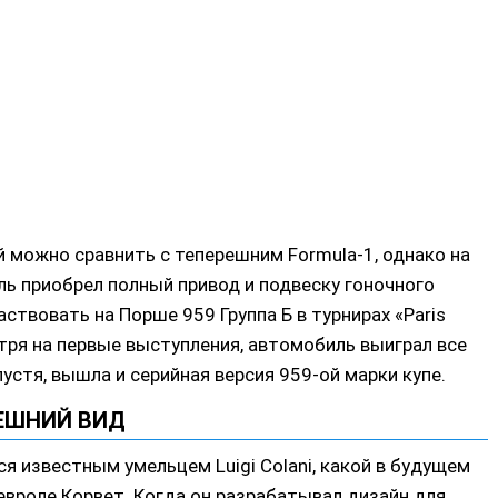
й можно сравнить с теперешним Formula-1, однако на
ль приобрел полный привод и подвеску гоночного
ствовать на Порше 959 Группа Б в турнирах «Paris
тря на первые выступления, автомобиль выиграл все
устя, вышла и серийная версия 959-ой марки купе.
ЕШНИЙ ВИД
я известным умельцем Luigi Colani, какой в будущем
вроле Корвет. Когда он разрабатывал дизайн для