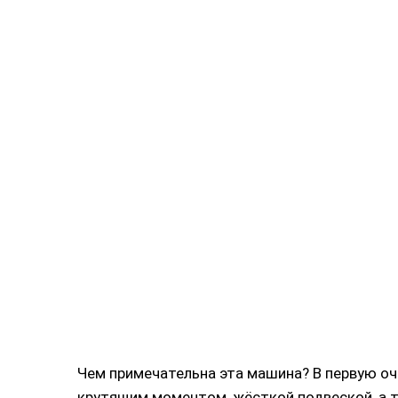
Чем примечательна эта машина? В первую о
крутящим моментом, жёсткой подвеской, а 