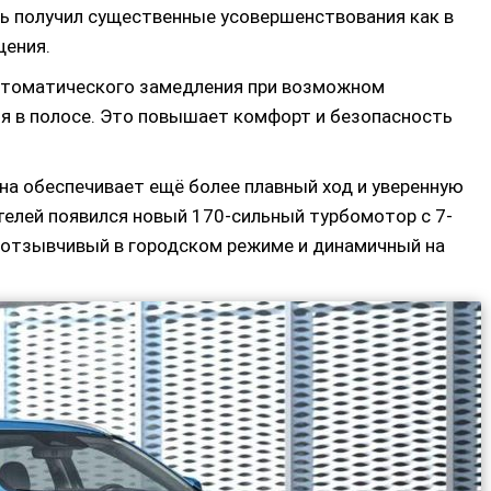
ль получил существенные усовершенствования как в
щения.
втоматического замедления при возможном
я в полосе. Это повышает комфорт и безопасность
на обеспечивает ещё более плавный ход и уверенную
ателей появился новый 170-сильный турбомотор с 7-
 отзывчивый в городском режиме и динамичный на