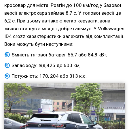
кросовер для міста. Розгін до 100 км/год у базової
версії електрокара займає 8,7 с. У топової версії це
6,2 с. При цьому автівкою легко керувати, вона
жваво стартує з місця і добре гальмує. У Volkswagen
ID4 crozz характеристики залежать від комплектації.
Вони можуть бути наступними:
Ємність тягової батареї: 55,7 або 84,8 кВт;
Запас ходу: від 425 до 600 км;
Потужність: 170, 204 або 313 к.с.