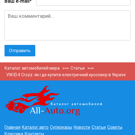
Ваш e-mail*
Каталог автомобилей мира
⟾
Статьи
⟾
VW ID.4 Crozz: як і де купити електричний кросовер в Україні
Главная
Каталог авто
Суперкары
Новости
Статьи
Советы
Классика
Контакты