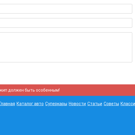
жип должен быть особенным!
Главная
Каталог авто
Суперкары
Новости
Статьи
Советы
Класси