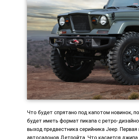
Что будет спрятано под капотом новинок, по
будет иметь формат пикапа с ретро-дизайно
выход предвестника серийника Jeep. Первая 
автосалонов Детройта. Что касается джипа Wr