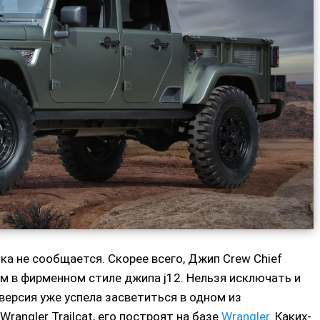
ка не сообщается. Скорее всего, Джип Crew Chief
м в фирменном стиле джипа j12. Нельзя исключать и
версия уже успела засветиться в одном из
angler Trailcat, его построят на базе
Wrangler
. Каких-