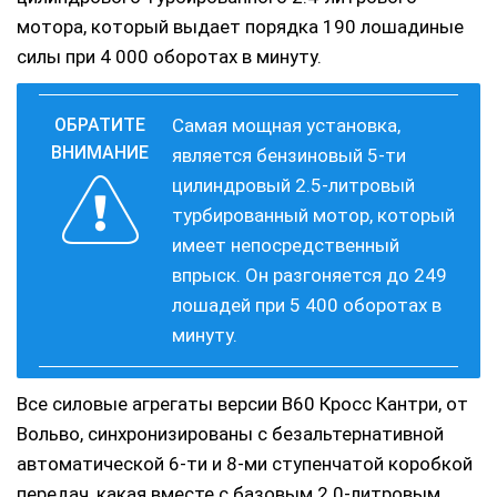
мотора, который выдает порядка 190 лошадиные
силы при 4 000 оборотах в минуту.
Самая мощная установка,
является бензиновый 5-ти
цилиндровый 2.5-литровый
турбированный мотор, который
имеет непосредственный
впрыск. Он разгоняется до 249
лошадей при 5 400 оборотах в
минуту.
Все силовые агрегаты версии В60 Кросс Кантри, от
Вольво, синхронизированы с безальтернативной
автоматической 6-ти и 8-ми ступенчатой коробкой
передач, какая вместе с базовым 2.0-литровым