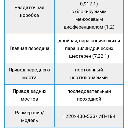
0,917:1)
Раздаточная
с блокируемым
коробка
межосевым
дифференциалом (1:2)
двойная, пара конических и
Главная передача
пара цилиндрических
шестерен (7,22:1)
Привод переднего
постоянный
моста
неотключаемый
Привод задних
последовательный
мостов
проходной
Размер шин/
1220×400-533/ ИП-184
модель