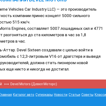
reme Vehicles Car Industry LLC) — это производитель
тность компании принес концепт 5000-сильного
ростью 515 км/ч.
orris Engines, составляет 5007 лошадиных сил и 4771
 разгоняться до ста километров в час за 1,8
метров в час.
Аттар. Devel Sixteen создавали с целью войти в
омобиль с 12,3-литровым V16 от драгстера и выведя
м руководителей, должна стать пионером новой
ых еще никто и никогда не достигал.
ей
⟾
Devel Motors (Девел Моторс)
Главная
Каталог авто
Суперкары
Новости
Статьи
Советы
Класси