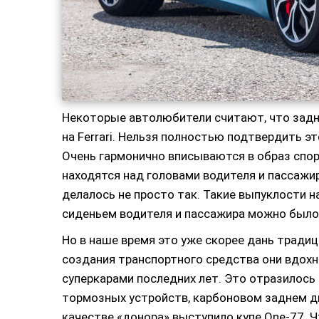
Некоторые автолюбители считают, что задни
на Ferrari. Нельзя полностью подтвердить эт
Очень гармонично вписываются в образ спо
находятся над головами водителя и пассажир
делалось не просто так. Такие выпуклости 
сиденьем водителя и пассажира можно было
Но в наше время это уже скорее дань традиц
создания транспортного средства они вдо
суперкарами последних лет. Это отразилось 
тормозных устройств, карбоновом заднем д
качестве «донора» выступило купе One-77. 