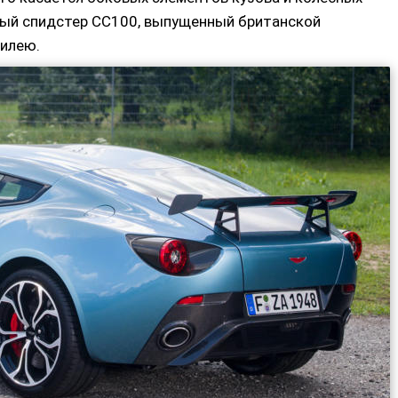
ный спидстер CC100, выпущенный британской
билею.