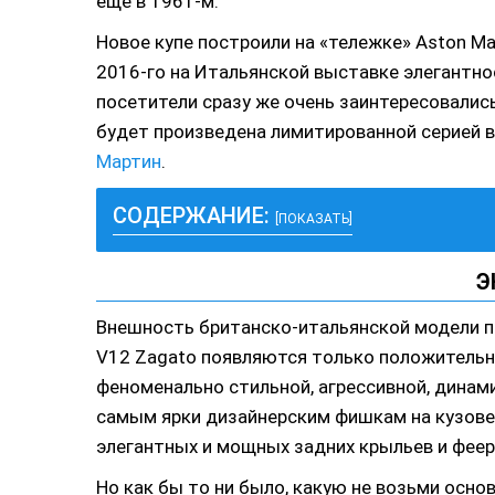
еще в 1961-м.
Новое купе построили на «тележке» Aston Mar
2016-го на Итальянской выставке элегантност
посетители сразу же очень заинтересовалис
будет произведена лимитированной серией в
Мартин
.
СОДЕРЖАНИЕ:
[ПОКАЗАТЬ]
Э
Внешность британско-итальянской модели пр
V12 Zagato появляются только положитель
феноменально стильной, агрессивной, динам
самым ярки дизайнерским фишкам на кузове
элегантных и мощных задних крыльев и фее
Но как бы то ни было, какую не возьми осн