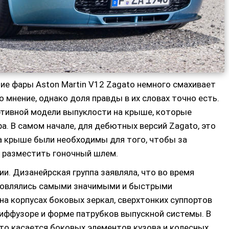
е фары Aston Martin V12 Zagato немного смахивает
о мнение, однако доля правды в их словах точно есть.
ртивной модели выпуклости на крыше, которые
а. В самом начале, для дебютных версий Zagato, это
на крыше были необходимы для того, чтобы за
 разместить гоночный шлем.
ии. Дизанейрская группа заявляла, что во время
хновлялись самыми значимыми и быстрыми
на корпусах боковых зеркал, сверхтонких суппортов
иффузоре и форме патрубков выпускной системы. В
Что касается боковых элементов кузова и колесных