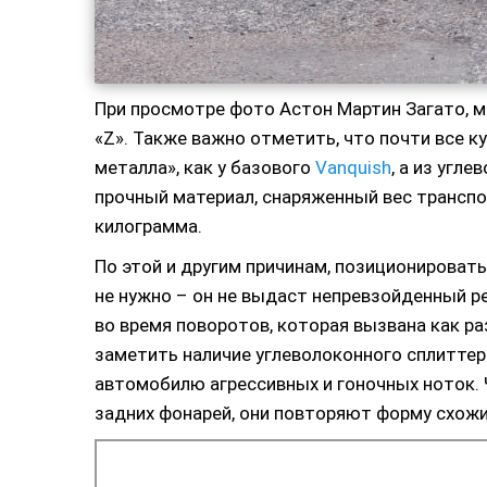
При просмотре фото Астон Мартин Загато, 
«Z». Также важно отметить, что почти все к
металла», как у базового
Vanquish
, а из угл
прочный материал, снаряженный вес транспо
килограмма.
По этой и другим причинам, позиционироват
не нужно – он не выдаст непревзойденный р
во время поворотов, которая вызвана как ра
заметить наличие углеволоконного сплитте
автомобилю агрессивных и гоночных ноток.
задних фонарей, они повторяют форму схож