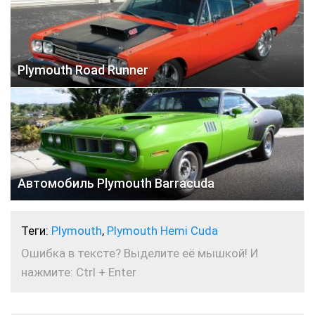
Plymouth Road Runner
Автомобиль Plymouth Barracuda
Теги:
Plymouth
,
Plymouth Hemi Cuda
Ошибка в тексте? Выделите её мышкой! И
нажмите: Ctrl + Enter