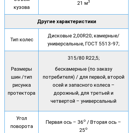
3
21 м
кузова
Другие характеристики
Дисковые 2,00R20; камерные/
Тип колес
универсальные, ГОСТ 5513-97;
315/80 R22,5;
Размеры
бескамерные (по заказу
шин /тип
потребителя) / для первой, второй
рисунка
осей и запасного колеса –
протектора
дорожный, для третьей и
четвертой – универсальный
Угол
о
Первая ось – 36
/ Вторая ось –
поворота
о
25