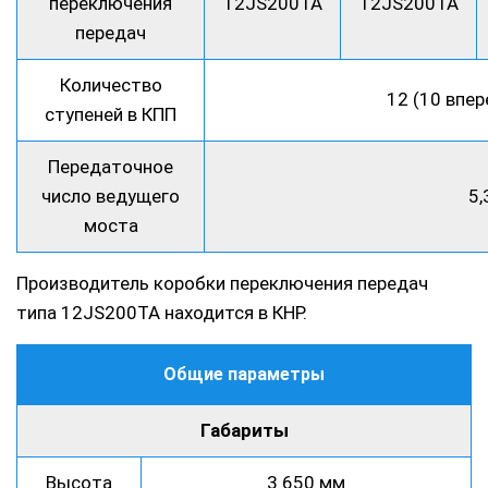
переключения
12JS200TA
12JS200TA
передач
Количество
12 (10 впер
ступеней в КПП
Передаточное
число ведущего
5,
моста
Производитель коробки переключения передач
типа 12JS200TA находится в КНР.
Общие параметры
Габариты
Высота
3 650 мм