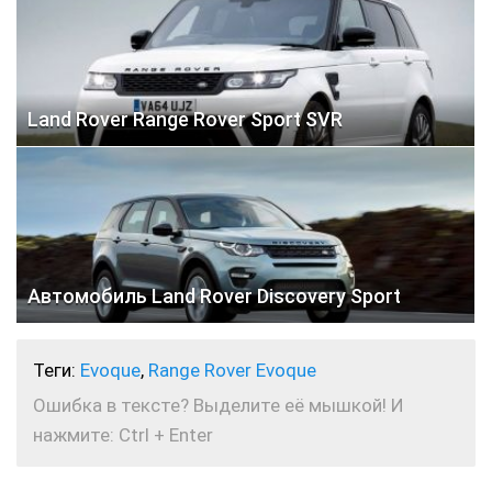
Land Rover Range Rover Sport SVR
Автомобиль Land Rover Discovery Sport
Теги:
Evoque
,
Range Rover Evoque
Ошибка в тексте? Выделите её мышкой! И
нажмите: Ctrl + Enter