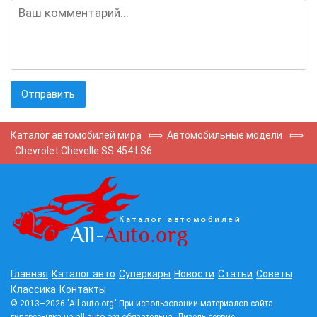
Каталог автомобилей мира
⟾
Автомобильные модели
⟾
Chevrolet Chevelle SS 454 LS6
Главная
Каталог авто
Суперкары
Новости
Статьи
Советы
Классика
Контакты
© 2013–2026 "All-auto.org" При использовании материалов сайта
гиперссылка на all-auto.org обязательна.
Дизель сервис