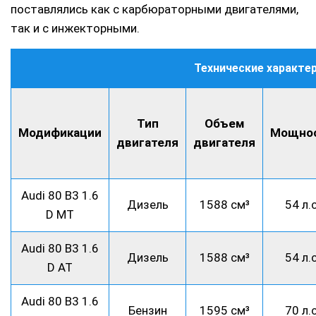
поставлялись как с карбюраторными двигателями,
так и с инжекторными.
Технические характер
Тип
Объем
Модификации
Мощно
двигателя
двигателя
Audi 80 B3 1.6
Дизель
1588 см³
54 л.с
D MT
Audi 80 B3 1.6
Дизель
1588 см³
54 л.с
D AT
Audi 80 B3 1.6
Бензин
1595 см³
70 л.с