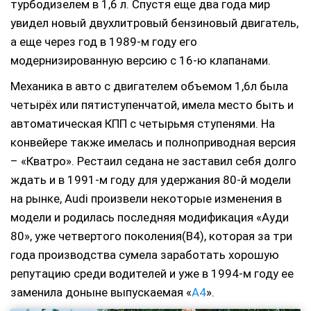
турбодизелем в 1,6 л. Спустя еще два года мир
увидел новый двухлитровый бензиновый двигатель,
а еще через год в 1989-м году его
модернизированную версию с 16-ю клапанами.
Механика в авто с двигателем объемом 1,6л была
четырёх или пятиступенчатой, имела место быть и
автоматическая КПП с четырьмя ступенями. На
конвейере также имелась и полноприводная версия
– «Кватро». Рестаил седана не заставил себя долго
ждать и в 1991-м году для удержания 80-й модели
на рынке, Audi произвели некоторые изменения в
модели и родилась последняя модификация «Ауди
80», уже четвертого поколения(В4), которая за три
года производства сумела заработать хорошую
репутацию среди водителей и уже в 1994-м году ее
заменила доныне выпускаемая «
А4
».