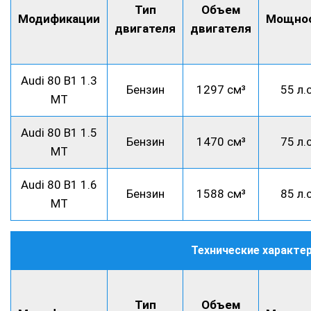
Тип
Объем
Модификации
Мощно
двигателя
двигателя
Audi 80 B1 1.3
Бензин
1297 см³
55 л.с
MT
Audi 80 B1 1.5
Бензин
1470 см³
75 л.с
MT
Audi 80 B1 1.6
Бензин
1588 см³
85 л.с
MT
Технические характер
Тип
Объем