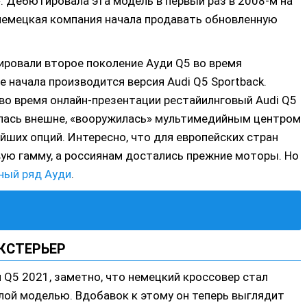
Дебютировала эта модель в первый раз в 2008-м на
немецкая компания начала продавать обновленную
ировали второе поколение Ауди Q5 во время
 начала производится версия Audi Q5 Sportback.
во время онлайн-презентации рестайилнговый Audi Q5
лась внешне, «вооружилась» мультимедийным центром
йших опций. Интересно, что для европейских стран
ую гамму, а россиянам достались прежние моторы. Но
ный ряд Ауди
.
КСТЕРЬЕР
 Q5 2021, заметно, что немецкий кроссовер стал
шлой моделью. Вдобавок к этому он теперь выглядит