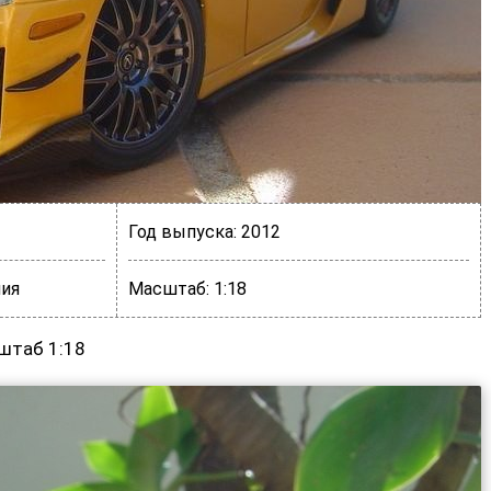
Год выпуска:
2012
ия
Масштаб:
1:18
сштаб 1:18