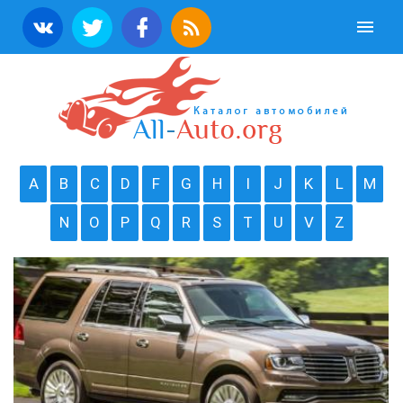
A
B
C
D
F
G
H
I
J
K
L
M
N
O
P
Q
R
S
T
U
V
Z