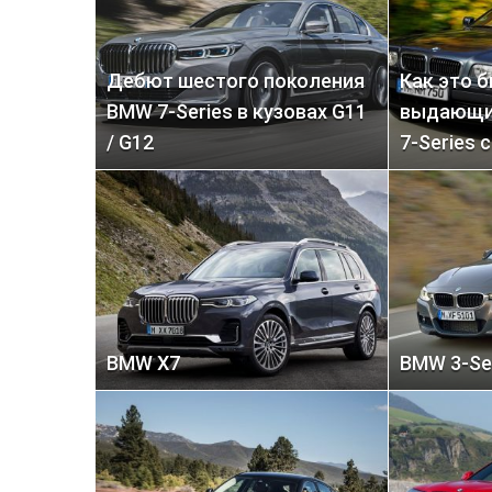
Дебют шестого поколения
Как это 
BMW 7-Series в кузовах G11
выдающи
/ G12
7-Series 
BMW X7
BMW 3-Se