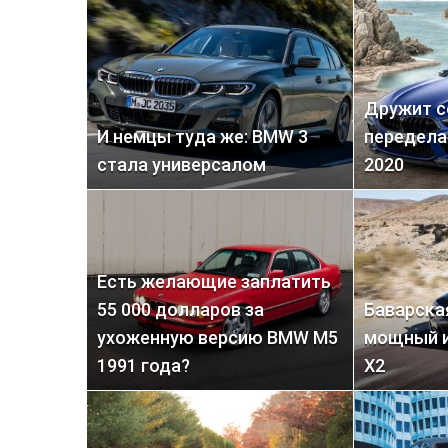
Дружит с
И немцы туда же: BMW 3
передела
стала универсалом
2020
Есть желающие заплатить
55 000 долларов за
Баварска
ухоженную версию BMW M5
мощный 
1991 года?
X2