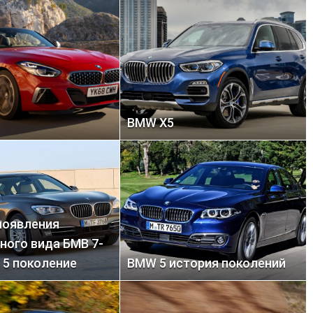
BMW X5
появления
ного вида БМВ 7-
 и 5 поколение
BMW 5 история поколений