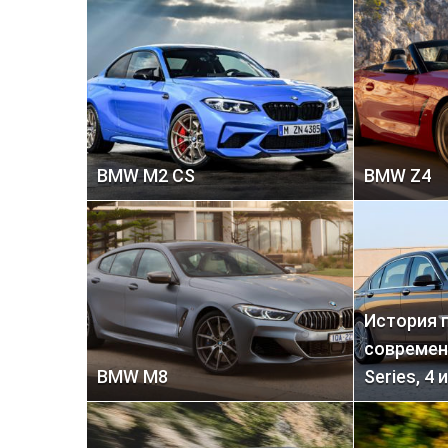
BMW M2 CS
BMW Z4
История 
современ
BMW M8
Series, 4