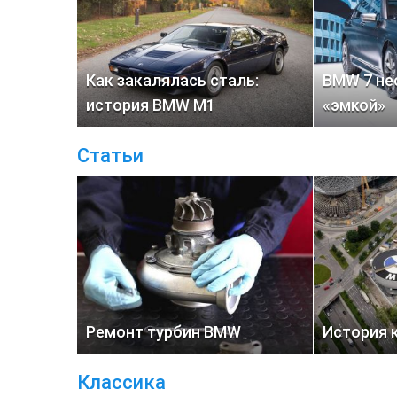
Как закалялась сталь:
BMW 7 не
история BMW M1
«эмкой»
Статьи
Ремонт турбин BMW
История 
Классика