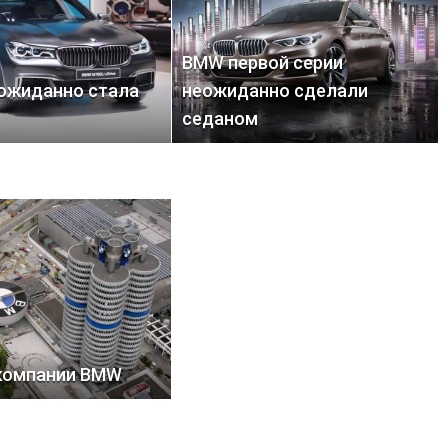
BMW первой серии
ожиданно стала
неожиданно сделали
седаном
компании BMW