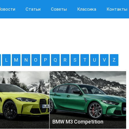
Новости
Статьи
Советы
Классика
Контакты
L
M
N
O
P
Q
R
S
T
U
V
Z
BMW M3 Competition