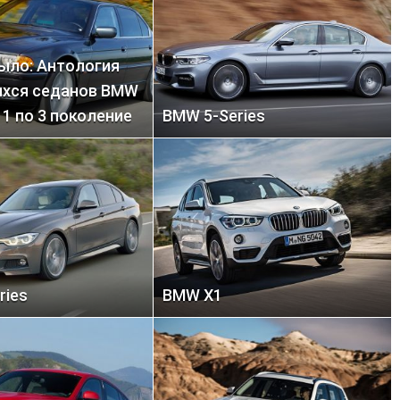
было: Антология
хся седанов BMW
с 1 по 3 поколение
BMW 5-Series
ries
BMW X1