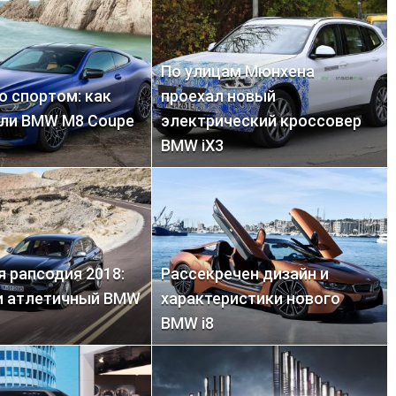
По улицам Мюнхена
о спортом: как
проехал новый
ли BMW M8 Coupe
электрический кроссовер
BMW iX3
я рапсодия 2018:
Рассекречен дизайн и
и атлетичный BMW
характеристики нового
BMW i8