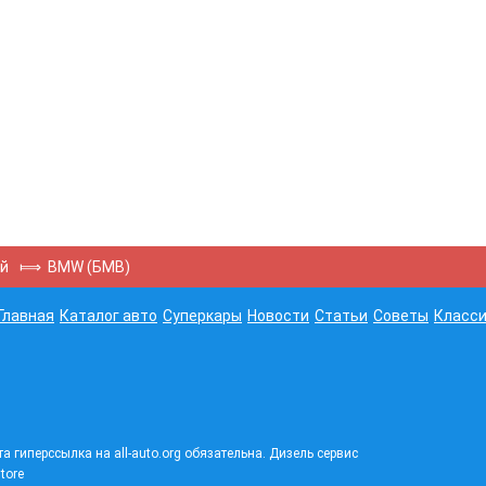
ей
⟾
BMW (БМВ)
Главная
Каталог авто
Суперкары
Новости
Статьи
Советы
Класси
а гиперссылка на all-auto.org обязательна.
Дизель сервис
tore