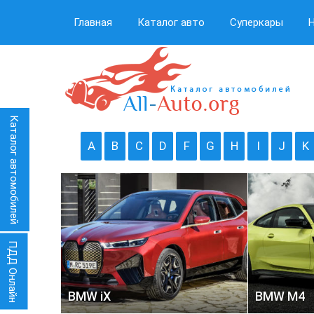
Главная
Каталог авто
Суперкары
Каталог автомобилей
A
B
C
D
F
G
H
I
J
K
ПДД Онлайн
BMW iX
BMW M4