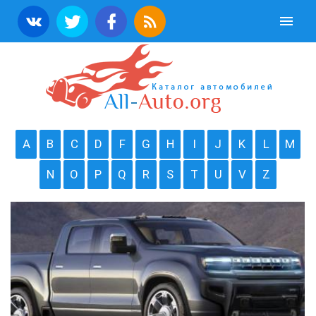
A
B
C
D
F
G
H
I
J
K
L
M
N
O
P
Q
R
S
T
U
V
Z