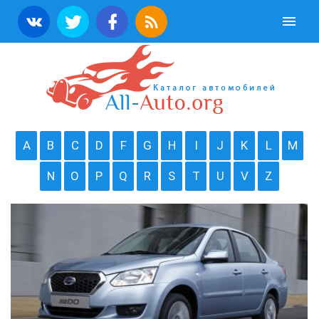
A
B
C
D
F
G
H
I
J
K
L
M
N
O
P
Q
R
S
T
U
V
Z