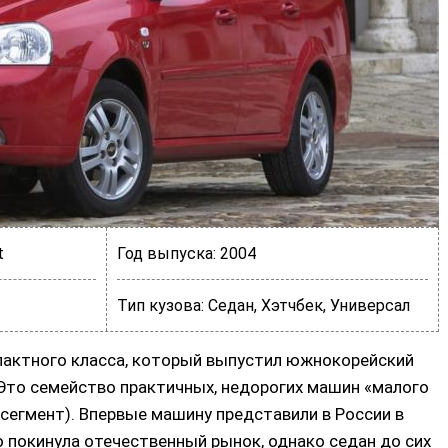
t
Год выпуска:
2004
Тип кузова:
Седан, Хэтчбек, Универсал
мпактного класса, который выпустил южнокорейский
то семейство практичных, недорогих машин «малого
-сегмент). Впервые машину представили в России в
о покинула отечественный рынок, однако седан до сих