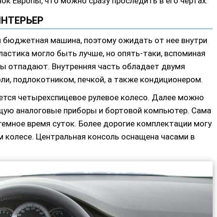
к Европы, что можно сразу проследить в его чертах.
ИНТЕРЬЕР
ми бюджетная машина, поэтому ожидать от нее внутри
пластика могло быть лучше, но опять-таки, вспоминая
сы отпадают. Внутренняя часть обладает двумя
ли, подлокотником, печкой, а также кондиционером.
ается четырехспицевое рулевое колесо. Далее можно
щую аналоговые приборы и бортовой компьютер. Сама
темное время суток. Более дорогие комплектации могу
м колесе. Центральная консоль оснащена часами в