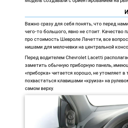
Модель создавали с ориентированием на рыно
Важно сразу для себя понять, что перед на
чего-то большого, явно не стоит. Качество 
про стоимость Шевроле Лачетти, все вопро
нишами для мелочевки на центральной консо
Перед водителем Chevrolet Lacetti располаг
заметить обычную приборную панель, имею
«приборка» читается хорошо, не утомляет в 
похвастаться клавишами «круиза» на рулево
самом верху.