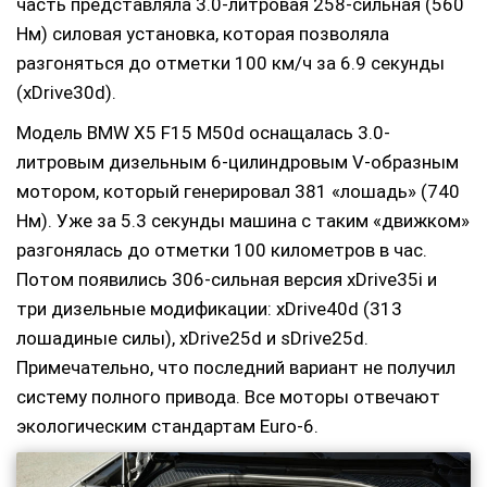
часть представляла 3.0-литровая 258-сильная (560
Нм) силовая установка, которая позволяла
разгоняться до отметки 100 км/ч за 6.9 секунды
(xDrive30d).
Модель BMW X5 F15 M50d оснащалась 3.0-
литровым дизельным 6-цилиндровым V-образным
мотором, который генерировал 381 «лошадь» (740
Нм). Уже за 5.3 секунды машина с таким «движком»
разгонялась до отметки 100 километров в час.
Потом появились 306-сильная версия xDrive35i и
три дизельные модификации: xDrive40d (313
лошадиные силы), xDrive25d и sDrive25d.
Примечательно, что последний вариант не получил
систему полного привода. Все моторы отвечают
экологическим стандартам Euro-6.