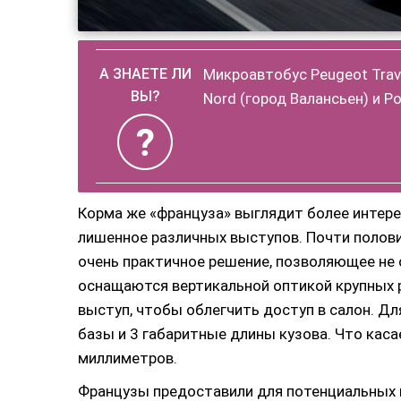
Микроавтобус Peugeot Trave
Nord (город Валансьен) и Ро
Корма же «француза» выглядит более интере
лишенное различных выступов. Почти половин
очень практичное решение, позволяющее не
оснащаются вертикальной оптикой крупных 
выступ, чтобы облегчить доступ в салон. Дл
базы и 3 габаритные длины кузова. Что кас
миллиметров.
Французы предоставили для потенциальных п