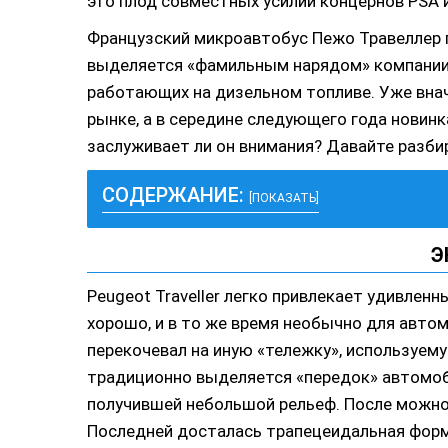
это плод совместных усилий концернов PSA и
Французский микроавтобус Пежо Травеллер 
выделяется «фамильным нарядом» компании,
работающих на дизельном топливе. Уже внач
рынке, а в середине следующего года новинк
заслуживает ли он внимания? Давайте разби
СОДЕРЖАНИЕ:
[ПОКАЗАТЬ]
Э
Peugeot Traveller легко привлекает удивленн
хорошо, и в то же время необычно для авто
перекочевал на иную «тележку», используему
традиционно выделяется «передок» автомоб
получившей небольшой рельеф. После можно
Последней досталась трапецеидальная форм