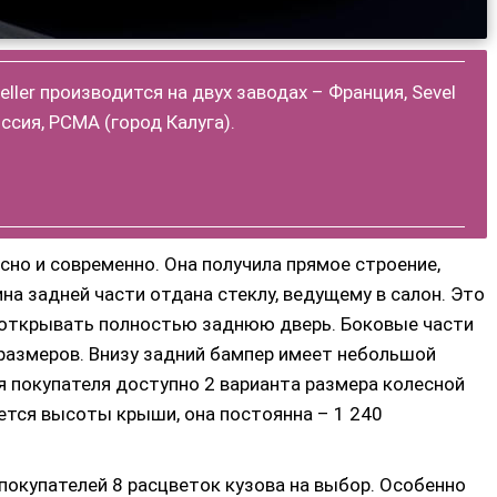
ller производится на двух заводах – Франция, Sevel
ссия, РСМА (город Калуга).
сно и современно. Она получила прямое строение,
а задней части отдана стеклу, ведущему в салон. Это
 открывать полностью заднюю дверь. Боковые части
размеров. Внизу задний бампер имеет небольшой
я покупателя доступно 2 варианта размера колесной
ается высоты крыши, она постоянна – 1 240
окупателей 8 расцветок кузова на выбор. Особенно