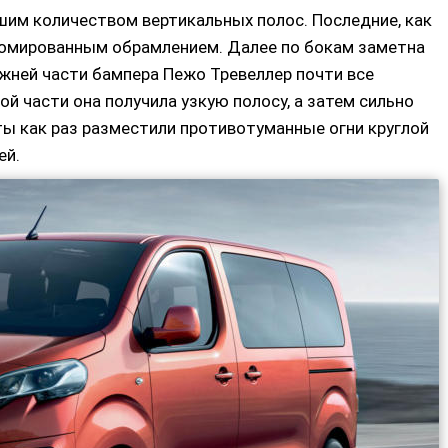
шим количеством вертикальных полос. Последние, как
ромированным обрамлением. Далее по бокам заметна
жней части бампера Пежо Тревеллер почти все
й части она получила узкую полосу, а затем сильно
ты как раз разместили противотуманные огни круглой
ей.