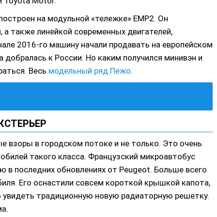
 Toyota Motor.
построен на модульной «тележке» EMP2. Он
 а также линейкой современных двигателей,
але 2016-го машину начали продавать на европейском
а добралась к России. Но каким получился минивэн и
раться. Весь
модельный ряд Пежо
.
КСТЕРЬЕР
ые взоры в городском потоке и не только. Это очень
мобилей такого класса. Французский микроавтобус
ю в последних обновлениях от Peugeot. Больше всего
иля. Его оснастили совсем короткой крышкой капота,
 увидеть традиционную новую радиаторную решетку.
а.