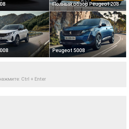
08
Полный обзор Peugeot 208
3008
Peugeot 5008
жмите: Ctrl + Enter