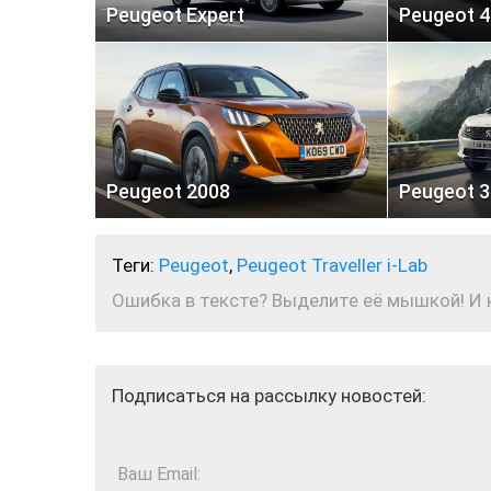
Peugeot Expert
Peugeot 4
Peugeot 2008
Peugeot 
Теги:
Peugeot
,
Peugeot Traveller i-Lab
Ошибка в тексте? Выделите её мышкой! И на
Подписаться на рассылку новостей:
Ваш Email: