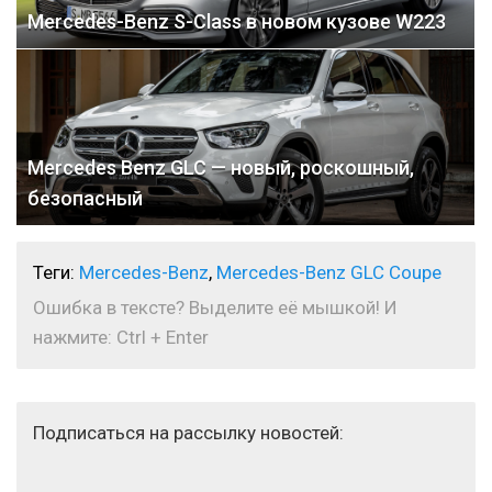
Mercedes-Benz S-Class в новом кузове W223
Mercedes Benz GLC — новый, роскошный,
безопасный
Теги:
Mercedes-Benz
,
Mercedes-Benz GLC Coupe
Ошибка в тексте? Выделите её мышкой! И
нажмите: Ctrl + Enter
Подписаться на рассылку новостей: