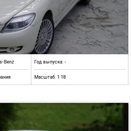
s-Benz
Год выпуска:
-
ания
Масштаб:
1:18